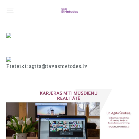
Pieteikt:
agita@tavasmetodes.lv