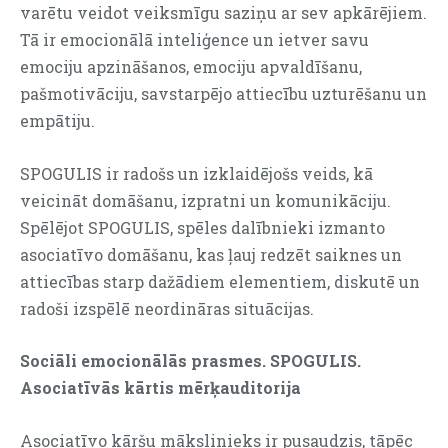
varētu veidot veiksmīgu saziņu ar sev apkārējiem.
Tā ir emocionālā inteliģence un ietver savu
emociju apzināšanos, emociju apvaldīšanu,
pašmotivāciju, savstarpējo attiecību uzturēšanu un
empātiju.
SPOGULIS ir radošs un izklaidējošs veids, kā
veicināt domāšanu, izpratni un komunikāciju.
Spēlējot SPOGULIS, spēles dalībnieki izmanto
asociatīvo domāšanu, kas ļauj redzēt saiknes un
attiecības starp dažādiem elementiem, diskutē un
radoši izspēlē neordināras situācijas.
Sociāli emocionālās prasmes. SPOGULIS.
Asociatīvās kārtis mērķauditorija
Asociatīvo kāršu mākslinieks ir pusaudzis, tāpēc