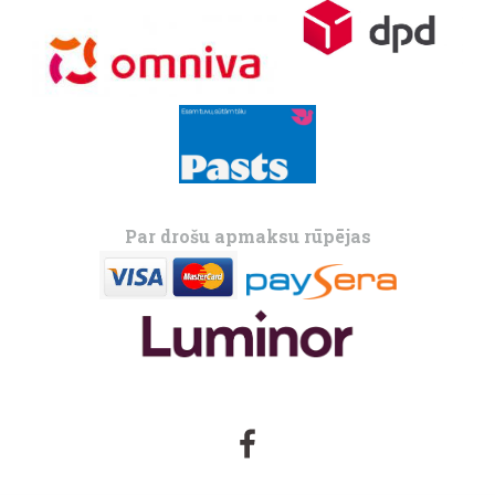
Par drošu apmaksu rūpējas