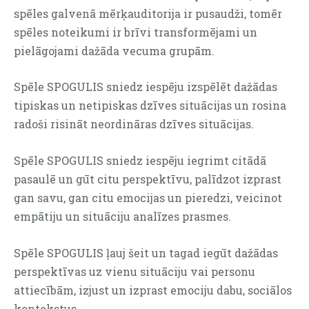
spēles galvenā mērķauditorija ir pusaudži, tomēr
spēles noteikumi ir brīvi transformējami un
pielāgojami dažāda vecuma grupām.
Spēle SPOGULIS sniedz iespēju izspēlēt dažādas
tipiskas un netipiskas dzīves situācijas un rosina
radoši risināt neordināras dzīves situācijas.
Spēle SPOGULIS sniedz iespēju iegrimt citādā
pasaulē un gūt citu perspektīvu, palīdzot izprast
gan savu, gan citu emocijas un pieredzi, veicinot
empātiju un situāciju analīzes prasmes.
Spēle SPOGULIS ļauj šeit un tagad iegūt dažādas
perspektīvas uz vienu situāciju vai personu
attiecībām, izjust un izprast emociju dabu, sociālos
kontekstus.