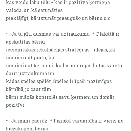
kas veido labu tēlu - kas ir pozitīva ķermeņa
valoda, un kā sarunāties
pieklājīgi, kā uzrunāt pieaugušo un bērnu u.c.
*- Ja tu jūti dusmas vai uztraukumu -* Plakātā ir
apskatītas bērnu
iecienītākās rekalsācijas stratēģijas - idejas, kā
nomierināt prātu, kā
nomierināt ķermeni, kādas mierīgas lietas varētu
darīt uztraukumā un
kādas spēles spēlēt. Spēles ir īpaši nozīmīgas
bērnībā, jo caur tām
bērni mācās kontrolēt savu ķermeni un domāt
pozitīvi.
*- Ja mani pagrūž -* Fiziskā vardarbība ir viens no
biežākajiem bērnu