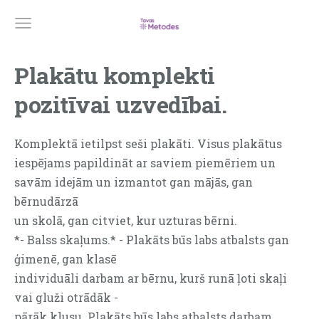
Plakātu komplekti
pozitīvai uzvedībai.
Komplektā ietilpst seši plakāti. Visus plakātus
iespējams papildināt ar saviem piemēriem un
savām idejām un izmantot gan mājās, gan
bērnudārzā
un skolā, gan citviet, kur uzturas bērni.
*- Balss skaļums.* - Plakāts būs labs atbalsts gan
ģimenē, gan klasē
individuāli darbam ar bērnu, kurš runā ļoti skaļi
vai gluži otrādāk -
pārāk klusu. Plakāts būs labs atbalsts darbam