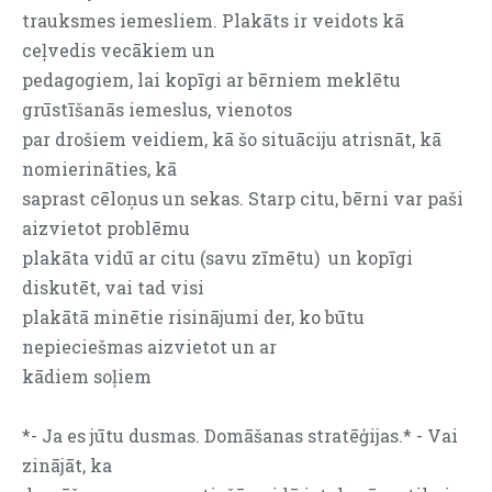
trauksmes iemesliem. Plakāts ir veidots kā
ceļvedis vecākiem un
pedagogiem, lai kopīgi ar bērniem meklētu
grūstīšanās iemeslus, vienotos
par drošiem veidiem, kā šo situāciju atrisnāt, kā
nomierināties, kā
saprast cēloņus un sekas. Starp citu, bērni var paši
aizvietot problēmu
plakāta vidū ar citu (savu zīmētu) un kopīgi
diskutēt, vai tad visi
plakātā minētie risinājumi der, ko būtu
nepieciešmas aizvietot un ar
kādiem soļiem
*- Ja es jūtu dusmas. Domāšanas stratēģijas.* - Vai
zinājāt, ka