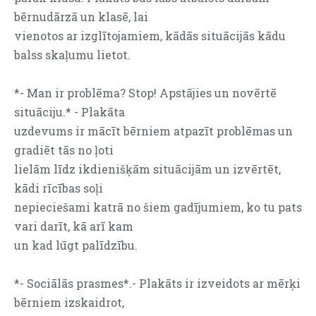
bērnudārzā un klasē, lai
vienotos ar izglītojamiem, kādās situācijās kādu
balss skaļumu lietot.
*- Man ir problēma? Stop! Apstājies un novērtē
situāciju.* - Plakāta
uzdevums ir mācīt bērniem atpazīt problēmas un
gradiēt tās no ļoti
lielām līdz ikdienišķām situācijām un izvērtēt,
kādi rīcības soļi
nepieciešami katrā no šiem gadījumiem, ko tu pats
vari darīt, kā arī kam
un kad lūgt palīdzību.
*- Sociālās prasmes*.- Plakāts ir izveidots ar mērķi
bērniem izskaidrot,