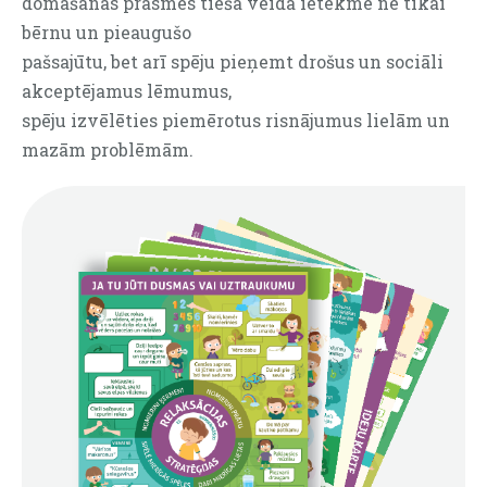
domāšanas prasmes tiešā veidā ietekmē ne tikai
bērnu un pieaugušo
pašsajūtu, bet arī spēju pieņemt drošus un sociāli
akceptējamus lēmumus,
spēju izvēlēties piemērotus risnājumus lielām un
mazām problēmām.