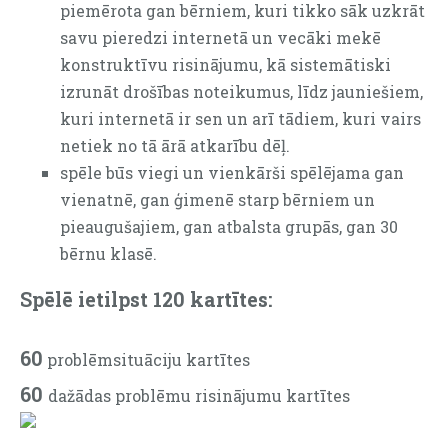
piemērota gan bērniem, kuri tikko sāk uzkrāt
savu pieredzi internetā un vecāki mekē
konstruktīvu risinājumu, kā sistemātiski
izrunāt drošības noteikumus, līdz jauniešiem,
kuri internetā ir sen un arī tādiem, kuri vairs
netiek no tā ārā atkarību dēļ.
spēle būs viegi un vienkārši spēlējama gan
vienatnē, gan ģimenē starp bērniem un
pieaugušajiem, gan atbalsta grupās, gan 30
bērnu klasē.
Spēlē ietilpst 120 kartītes:
60
problēmsituāciju kartītes
60
dažādas problēmu risinājumu kartītes