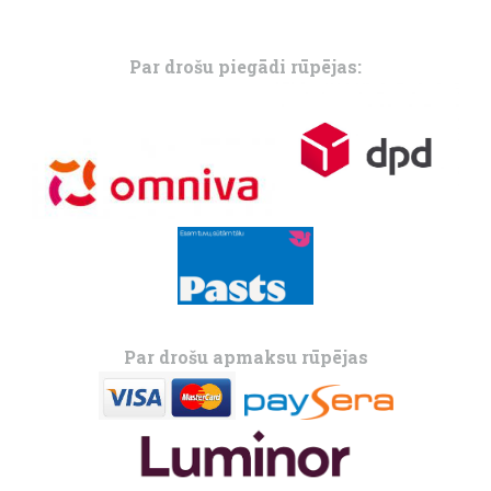
Par drošu piegādi rūpējas:
Par drošu apmaksu rūpējas