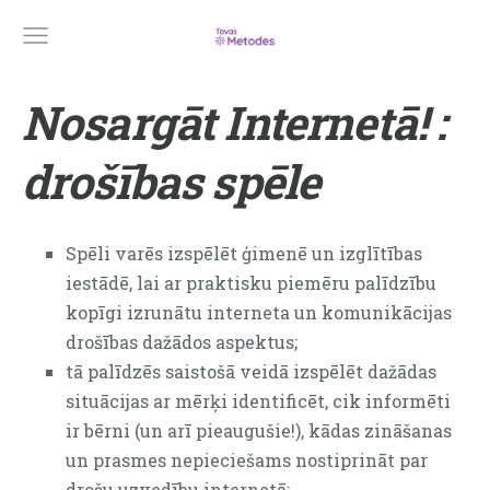
Nosargāt Internetā! :
drošības spēle
Spēli varēs izspēlēt ģimenē un izglītības
iestādē, lai ar praktisku piemēru palīdzību
kopīgi izrunātu interneta un komunikācijas
drošības dažādos aspektus;
tā palīdzēs saistošā veidā izspēlēt dažādas
situācijas ar mērķi identificēt, cik informēti
ir bērni (un arī pieaugušie!), kādas zināšanas
un prasmes nepieciešams nostiprināt par
drošu uzvedību internetā;