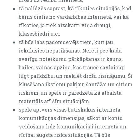
tā palīdzēs saprast, kā rīkoties
situācijās, kad
bērns cietis no vardarbības internetā, vai kā
rīkoties, ja tiek aizskarti viņa draugi,
klasesbiedri u.c.;
tā būs labs padomdevējs tiem, kuri jau
iekūlušies nepatikšanās. Nereti pēc kādu
svarīgu noteikumu pārkāpšanas ir kauns,
bailes, vainas apziņa, kas traucē savlaicīgi
lūgt palīdzību, un meklēt drošu risinājumu. Šī
klusēšana ikvienu pakļauj šantāžai un citiem
riskiem, un spēle ir paredzēta kā atbalsta
materiāls arī šīm situācijām.
spēle aptvers visas būtiskākās interneta
komunikācijas dimensijas, sākot ar kontu
veidošanu līdz komunikācijai internetā un
rīcībai augsta riska situācijās. Tā būs