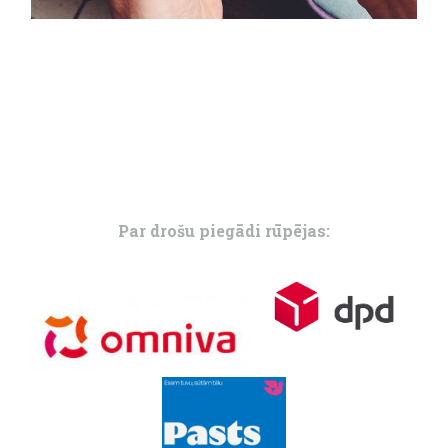
Par drošu piegādi rūpējas: