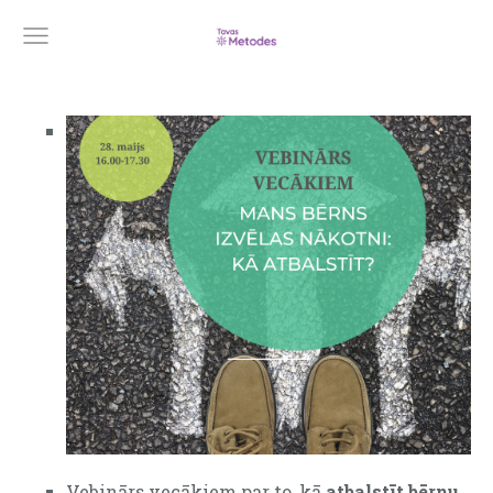
Vebinārs vecākiem par to, kā
atbalstīt bērnu