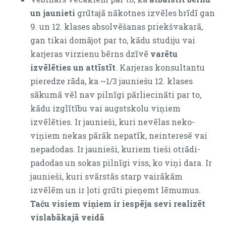
un jaunieti
grūtajā nākotnes izvēles brīdī gan
9. un 12. klases absolvēšanas priekšvakarā,
gan tikai domājot par to, kādu studiju vai
karjeras virzienu bērns dzīvē
varētu
izvēlēties un attīstīt
. Karjeras konsultantu
pieredze rāda, ka ~1/3 jauniešu 12. klases
sākumā vēl nav pilnīgi pārliecināti par to,
kādu izglītību vai augstskolu viņiem
izvēlēties. Ir jaunieši, kuri nevēlas neko-
viņiem nekas pārāk nepatīk, neinteresē vai
nepadodas. Ir jaunieši, kuriem tieši otrādi-
padodas un sokas pilnīgi viss, ko viņi dara. Ir
jaunieši, kuri svārstās starp vairākām
izvēlēm un ir ļoti grūti pieņemt lēmumus.
Taču visiem viņiem ir iespēja sevi realizēt
vislabākajā veidā