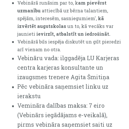
Vebinārā runāsim par to, k
am pievērst
uzmanību
attiecībā uz bērna talantiem,
spējām, interesēm, sasniegumiem',
kā
izvērtēt augstskolas
un to, kā vecāks var
jaunieti
ievirzīt, atbalstīt un iedrošināt.
Vebinārā būs iespēja diskutēt un gūt pieredzi
arī vienam no otra.
Vebināru vada: ilggadēja LU Karjeras
centra karjeras konsultante un
izaugsmes trenere Agita Šmitiņa
Pēc vebināra saņemsiet linku uz
ierakstu
Vemināra dalības maksa: 7 eiro
(Vebinārs iegādājams e-veikalā),
pirms vebināra saņemsiet saiti uz