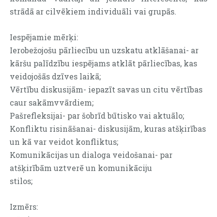
strādā ar cilvēkiem individuāli vai grupās.
Iespējamie mērķi:
Ierobežojošu pārliecību un uzskatu atklāšanai- ar
kāršu palīdzību iespējams atklāt pārliecības, kas
veidojošās dzīves laikā;
Vērtību diskusijām- iepazīt savas un citu vērtības
caur sakāmvvārdiem;
Pašrefleksijai- par šobrīd būtisko vai aktuālo;
Konfliktu risināšanai- diskusijām, kuras atšķirības
un kā var veidot konfliktus;
Komunikācijas un dialoga veidošanai- par
atšķirībām uztverē un komunikāciju
stilos;
Izmērs: