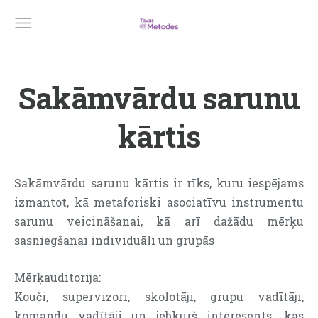
Sakāmvārdu sarunu
kārtis
Sakāmvārdu sarunu kārtis ir rīks, kuru iespējams
izmantot, kā metaforiski asociatīvu instrumentu
sarunu veicināšanai, kā arī dažādu mērķu
sasniegšanai individuāli un grupās
Mērķauditorija:
Kouči, supervizori, skolotāji, grupu vadītāji,
komandu vadītāji un jebkurš interesents, kas