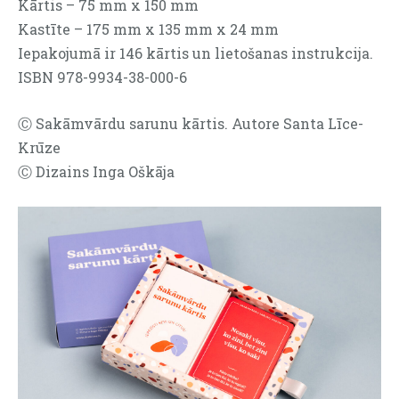
Kārtis – 75 mm x 150 mm
Kastīte – 175 mm x 135 mm x 24 mm
Iepakojumā ir 146 kārtis un lietošanas instrukcija.
ISBN 978-9934-38-000-6
Ⓒ Sakāmvārdu sarunu kārtis. Autore Santa Līce-
Krūze
Ⓒ Dizains Inga Oškāja