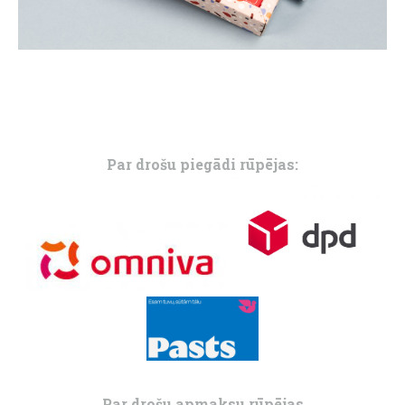
Par drošu piegādi rūpējas:
Par drošu apmaksu rūpējas