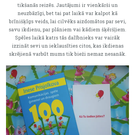
tikšanās reizēs. Jautājumi ir vienkārši un
neuzbāzīgi, bet tai pat laikā var kalpot kā
brīnišķīgs veids, lai cilvēks aizdomātos par sevi,
savu ikdienu, par plāniem vai kādiem šķēršļiem.
Spēles laikā katrs tās dalībnieks var vairāk
izzināt sevi un ieklausīties citos, kas ikdienas
skrējienā varbūt mums tik bieži nemaz nesanāk.