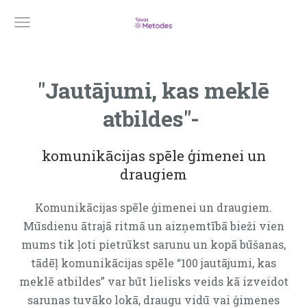
"Jautājumi, kas meklē
atbildes"-
komunikācijas spēle ģimenei un
draugiem
Komunikācijas spēle ģimenei un draugiem.
Mūsdienu ātrajā ritmā un aizņemtībā bieži vien
mums tik ļoti pietrūkst sarunu un kopā būšanas,
tādēļ komunikācijas spēle “100 jautājumi, kas
meklē atbildes” var būt lielisks veids kā izveidot
sarunas tuvāko lokā, draugu vidū vai ģimenes