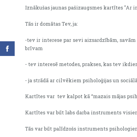
Iznākušas jaunas pašizaugsmes kartītes "Ar in
Tās ir domātas Tev, ja:
-tev ir interese par sevi aizsardzībām, savā
brīvam
-
t
ev interesē metodes, prakses, kas tev ikdien
- ja strādā ar cilvēkiem psiholoģijas un sociālā
Kartītes var
tev kalpot kā “mazais mājas psih
Kartītes var būt labs darba instruments visiem
Tās var būt palīdzošs instruments psihologie