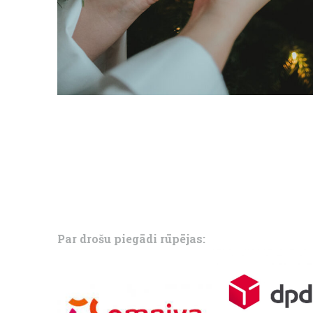
Par drošu piegādi rūpējas: