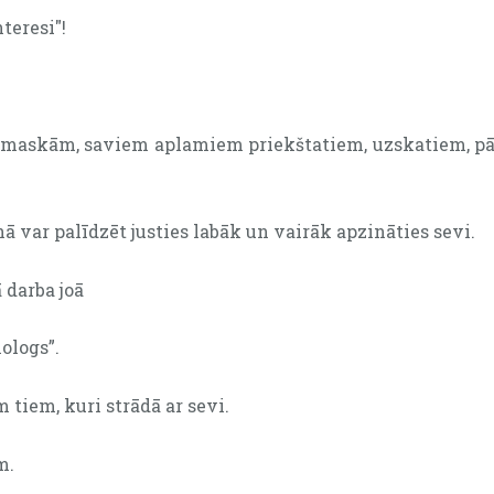
teresi"!
m maskām, saviem aplamiem priekštatiem, uzskatiem, pārl
ā var palīdzēt justies labāk un vairāk apzināties sevi.
 darba joā
ologs”.
 tiem, kuri strādā ar sevi.
m.