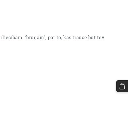
iecībām. “bruņām”, par to, kas traucē būt tev