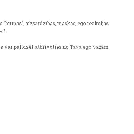
s "bruņas", aizsardzības, maskas, ego reakcijas,
s".
ses var palīdzēt atbrīvoties no Tava ego važām,