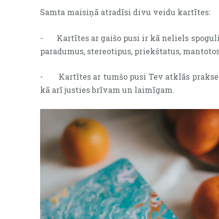
Samta maisiņā atradīsi divu veidu kartītes:
-
Kartītes ar gaišo pusi ir kā neliels spogul
paradumus, stereotipus, priekštatus, mantotos
-
Kartītes ar tumšo pusi Tev atklās prakses
kā arī justies brīvam un laimīgam.