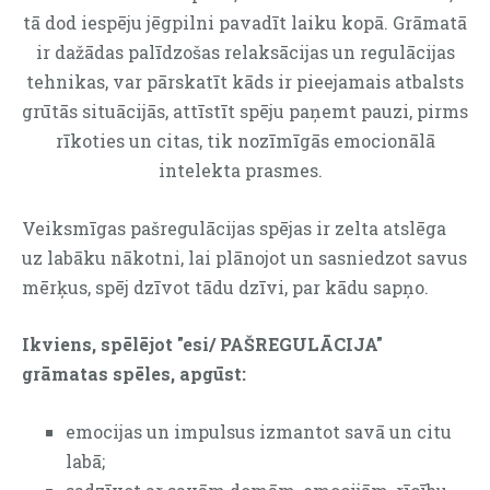
tā
dod iespēju jēgpilni pavadīt laiku kopā.
Grāmatā
ir dažādas palīdzošas relaksācijas un regulācijas
tehnikas, var pārskatīt kāds ir pieejamais atbalsts
grūtās situācijās, attīstīt spēju paņemt pauzi, pirms
rīkoties un citas, tik nozīmīgās emocionālā
intelekta prasmes.
Veiksmīgas pašregulācijas spējas ir zelta atslēga
uz labāku nākotni, lai plānojot un sasniedzot savus
mērķus, spēj dzīvot tādu dzīvi, par kādu sapņo.
Ikviens, spēlējot "esi/ PAŠREGULĀCIJA"
grāmatas spēles, apgūst:
emocijas un impulsus izmantot savā un citu
labā;