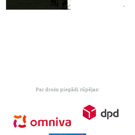
Par drošu piegādi rūpējas: