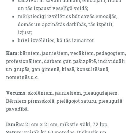
sadzīvot ar savām domām, emocijām, rīcību
un tās izpaust veselīgā veidā;
mērķtiecīgi izvēlēties būt savās emocijās,
domās un apzinātās darbībās, tās izpētīt,
izjust;
brīvi izvēlēties, kā tās izmantot.
Kam:
bērniem, jauniešiem, vecākiem, pedagogiem,
profesionāļiem, darbam gan pašizpētē, individuāli
un grupās, gan ģimenē, klasē, konsultēšanā,
nometnēs u.c.
Vecums
: skolēniem, jauniešiem, pieaugušajiem.
Bērniem pirmsskolā, pielāgojot saturu, pieaugušā
pavadībā.
Izmērs:
21 cm x 21 cm, mīkstie vāki, 72 lpp.
Saturs
: vairāk kā 60
metodes. Diskusiju un