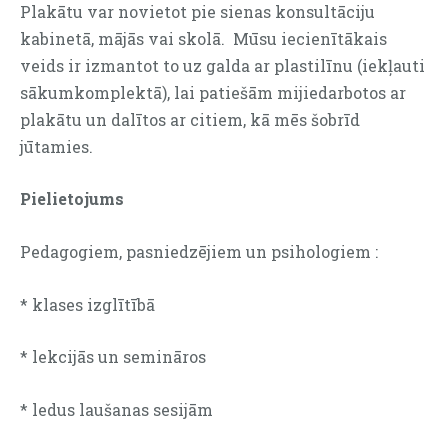
Plakātu var novietot pie sienas konsultāciju
kabinetā, mājās vai skolā. Mūsu iecienītākais
veids ir izmantot to uz galda ar plastilīnu (iekļauti
sākumkomplektā), lai patiešām mijiedarbotos ar
plakātu un dalītos ar citiem, kā mēs šobrīd
jūtamies.
Pielietojums
Pedagogiem, pasniedzējiem un psihologiem :
* klases izglītībā
* lekcijās un semināros
* ledus laušanas sesijām