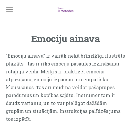
Emociju ainava
"Emociju ainava" ir vairāk nekā brīnišķīgi ilustrēts
plakāts - tas ir rīks emociju pasaules izzināšanai
rotaļīgā veidā. Mērķis ir praktizēt emociju
atpazīšanu, emociju izpausmi un empātisku
klausīšanos. Tas arī mudina veidot pašaprūpes
paradumus un kopības sajūtu. Instrumentam ir
daudz variantu, un to var pielāgot dažādām
grupām un situācijām. Instrukcijas palīdzēs jums
tos izpētīt.