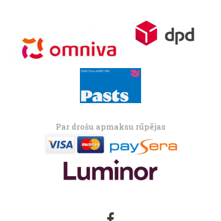
Par drošu apmaksu rūpējas