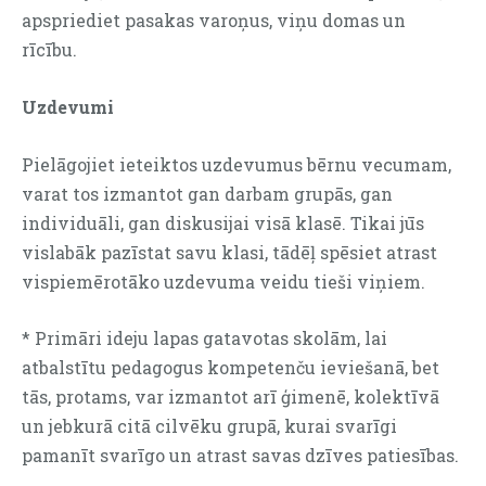
apspriediet pasakas varoņus, viņu domas un
rīcību.
Uzdevumi
Pielāgojiet ieteiktos uzdevumus bērnu vecumam,
varat tos izmantot gan darbam grupās, gan
individuāli, gan diskusijai visā klasē. Tikai jūs
vislabāk pazīstat savu klasi, tādēļ spēsiet atrast
vispiemērotāko uzdevuma veidu tieši viņiem.
* Primāri ideju lapas gatavotas skolām, lai
atbalstītu pedagogus kompetenču ieviešanā, bet
tās, protams, var izmantot arī ģimenē, kolektīvā
un jebkurā citā cilvēku grupā, kurai svarīgi
pamanīt svarīgo un atrast savas dzīves patiesības.