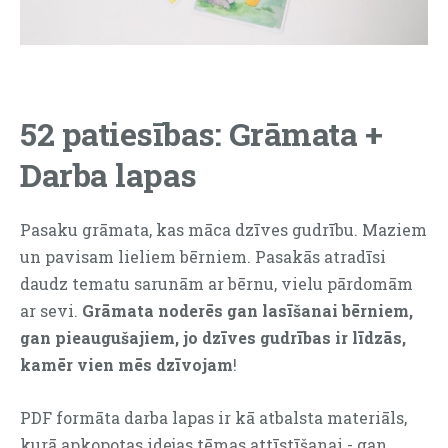
52 patiesības: Grāmata +
Darba lapas
Pasaku grāmata, kas māca dzīves gudrību. Maziem
un pavisam lieliem bērniem. Pasakās atradīsi
daudz tematu sarunām ar bērnu, vielu pārdomām
ar sevi.
Grāmata noderēs gan lasīšanai bērniem,
gan pieaugušajiem, jo dzīves gudrības ir līdzās,
kamēr vien mēs dzīvojam
!
PDF formāta darba lapas ir kā atbalsta materiāls,
kurā apkopotas idejas tēmas attīstīšanai - gan