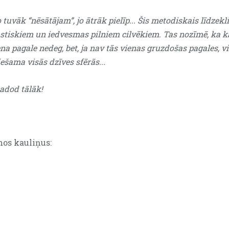
uvāk “nēsātājam”, jo ātrāk pielīp... Šis metodiskais līdzekl
astiskiem un iedvesmas pilniem cilvēkiem. Tas nozīmē, ka 
ena pagale nedeg, bet, ja nav tās vienas gruzdošas pagales, 
iešama visās dzīves sfērās...
adod tālāk!
mos kauliņus: