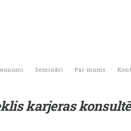
Jaunumi
Semināri
Par mums
Kont
klis karjeras konsult