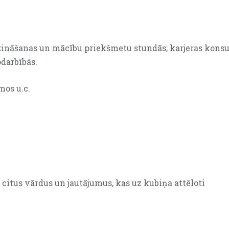
āšanas un mācību priekšmetu stundās; karjeras konsul
odarbībās.
os u.c.
s citus vārdus un jautājumus, kas uz kubiņa attēloti