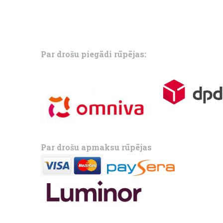
Par drošu piegādi rūpējas:
Par drošu apmaksu rūpējas