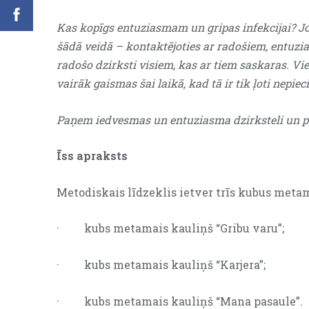
Kas kopīgs entuziasmam un gripas infekcijai? Jo t
šādā veidā – kontaktējoties ar radošiem, entuzi
radošo dzirksti visiem, kas ar tiem saskaras. Vi
vairāk gaismas šai laikā, kad tā ir tik ļoti nepiec
Paņem iedvesmas un entuziasma dzirksteli un p
Īss apraksts
Metodiskais līdzeklis ietver trīs kubus meta
· kubs metamais kauliņš “Gribu varu”;
· kubs metamais kauliņš “Karjera”;
· kubs metamais kauliņš “Mana pasaule”.