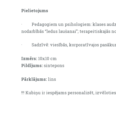
Pielietojums
· Pedagogiem un psihologiem: klases audzin
nodarbībās “ledus laušanai”; terapeitiskajās n
· Sadzīvē: viesībās, korporatīvajos pasākum
Izmērs:
10x10 cm
Pildījums:
sintepons
Pārklājums:
lins
!!! Kubiņu ir iespējams personalizēt, izvēlotie