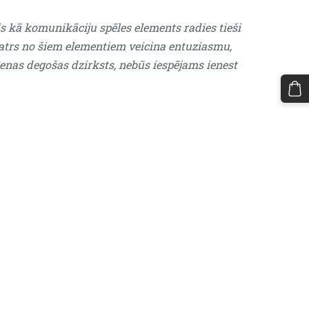
is kā komunikāciju spēles elements radies tieši
katrs no šiem elementiem veicina entuziasmu,
vienas degošas dzirksts, nebūs iespējams ienest