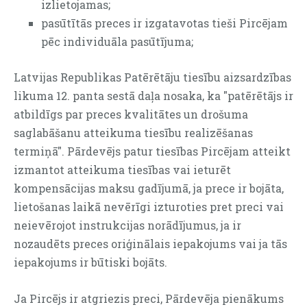
izlietojamas;
pasūtītās preces ir izgatavotas tieši Pircējam
pēc individuāla pasūtījuma;
Latvijas Republikas Patērētāju tiesību aizsardzības
likuma 12. panta sestā daļa nosaka, ka "patērētājs ir
atbildīgs par preces kvalitātes un drošuma
saglabāšanu atteikuma tiesību realizēšanas
termiņā". Pārdevējs patur tiesības Pircējam atteikt
izmantot atteikuma tiesības vai ieturēt
kompensācijas maksu gadījumā, ja prece ir bojāta,
lietošanas laikā nevērīgi izturoties pret preci vai
neievērojot instrukcijas norādījumus, ja ir
nozaudēts preces oriģinālais iepakojums vai ja tās
iepakojums ir būtiski bojāts.
Ja Pircējs ir atgriezis preci, Pārdevēja pienākums