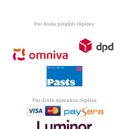
Par drošu piegādi rūpējas:
Par drošu apmaksu rūpējas