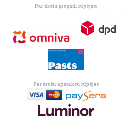
Par drošu piegādi rūpējas:
Par drošu apmaksu rūpējas