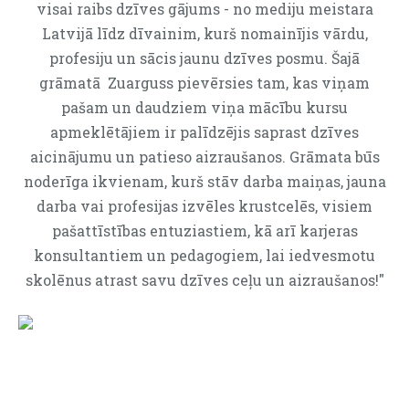
visai raibs dzīves gājums - no mediju meistara
Latvijā līdz dīvainim, kurš nomainījis vārdu,
profesiju un sācis jaunu dzīves posmu. Šajā
grāmatā Zuarguss pievērsies tam, kas viņam
pašam un daudziem viņa mācību kursu
apmeklētājiem ir palīdzējis saprast dzīves
aicinājumu un patieso aizraušanos. Grāmata būs
noderīga ikvienam, kurš stāv darba maiņas, jauna
darba vai profesijas izvēles krustcelēs, visiem
pašattīstības entuziastiem, kā arī karjeras
konsultantiem un pedagogiem, lai iedvesmotu
skolēnus atrast savu dzīves ceļu un aizraušanos!"