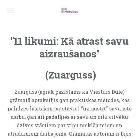
"11 likumi: Kā atrast savu
aizraušanos"
(Zuarguss)
Zuarguss (agrāk pazīstams kā Viesturs Dūle)
grāmatā aprakstījis gan praktiskas metodes, kas
palīdzēs lasītājam patstāvīgi ''uztaustīt'' savu īsto
darbu, gan arī padalījies ar savu un citu cilvēku
dzīves stāstiem par viņu meklējumiem un
atradumiem darba jomā. Grāmatas autoram ir bijis