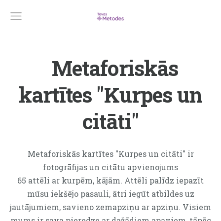
Metaforiskās
kartītes "Kurpes un
citāti"
Metaforiskās kartītes "Kurpes un citāti" ir
fotogrāfijas un citātu apvienojums
65 attēli ar kurpēm, kājām. Attēli palīdz iepazīt
mūsu iekšējo pasauli, ātri iegūt atbildes uz
jautājumiem, savieno zemapziņu ar apziņu. Visiem
mums ir sava pieredze ar dažādiem apaviem, tāpēc