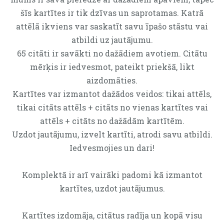
šīs kartītes ir tik dzīvas un saprotamas. Katrā
attēlā ikviens var saskatīt savu īpašo stāstu vai
atbildi uz jautājumu.
65 citāti ir savākti no dažādiem avotiem. Citātu
mērķis ir iedvesmot, pateikt priekšā, likt
aizdomāties.
Kartītes var izmantot dažādos veidos: tikai attēls,
tikai citāts attēls + citāts no vienas kartītes vai
attēls + citāts no dažādām kartītēm.
Uzdot jautājumu, izvelt kartīti, atrodi savu atbildi.
Iedvesmojies un dari!
Komplektā ir arī vairāki padomi kā izmantot
kartītes, uzdot jautājumus.
Kartītes izdomāja, citātus radīja un kopā visu