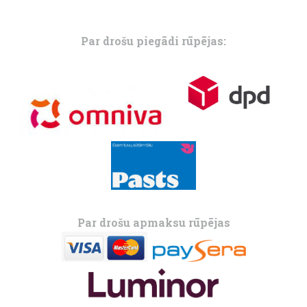
Par drošu piegādi rūpējas:
Par drošu apmaksu rūpējas