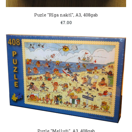
Puzle "Rīga naktī", A3, 408gab
€7.00
Puzle "Melluži", A3, 408gab