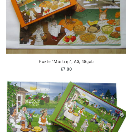
Puzle "Mārtiņi", A3, 48gab
€7.00