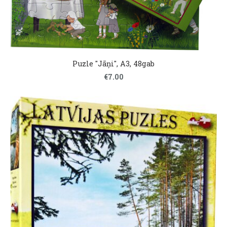
Puzle "Jāņi", A3, 48gab
€7.00