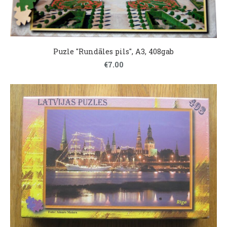
Puzle "Rundāles pils", A3, 408gab
€7.00