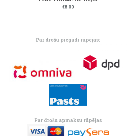
€8.00
Par drošu piegādi rūpējas:
Par drošu apmaksu rūpējas