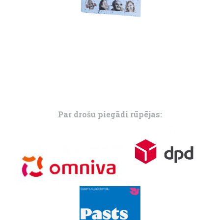
Par drošu piegādi rūpējas: