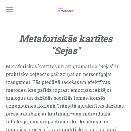
Metaforiskās
kartītes
"Sejas"
Metaforiskās kartītes un arī grāmatiņa
"Sejas"
ir
praktisks
ceļvedis
pašizziņai
un
personīgajai
izaugsmei.
Tās
piedāvā
radošas
un
efektīvas
metodes,
kas
palīdz
izprast emocijas, iekšējos
dialogus
un
dažādās sociālās
lomas,
komēs
uzņemamies
ikdienā.Grāmatā aprakstītas dažādas
pieejas darbam ar kartiņām–gan individuālā
refleksijā, gan grupu dinamikā, koučinga un
terapijas procesā, kā arī praktiski vingrinājumi,