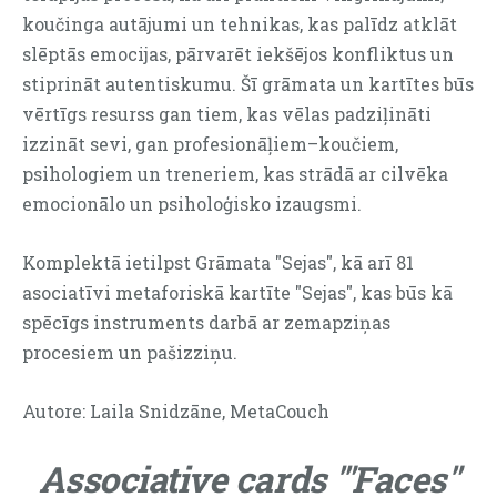
koučinga autājumi un tehnikas, kas palīdz atklāt
slēptās emocijas, pārvarēt iekšējos konfliktus un
stiprināt autentiskumu. Šī grāmata un kartītes būs
vērtīgs resurss gan tiem, kas vēlas padziļināti
izzināt sevi, gan profesionāļiem–koučiem,
psihologiem un treneriem, kas strādā ar cilvēka
emocionālo un psiholoģisko izaugsmi.
Komplektā
ietilpst
Grāmata "Sejas", kā
arī
81
asociatīvi
metaforiskā
kartīte
"Sejas",
kas
būs
kā
spēcīgs instruments darbā ar zemapziņas
procesiem un pašizziņu.
Autore: Laila Snidzāne, MetaCouch
Associative cards '"Faces"