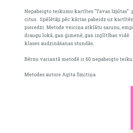
Nepabeigto teikumu kartītes "Tavas Izjūtas"
citus.
Spēlētāji pēc kārtas pabeidz uz kartī
pieredzi. Metode veicina atklātu sarunu, empāt
draugu lokā, gan ģimenē, gan izglītības vidē.
klases audzināšanas stundās.
Bērnu variantā metodē ir 60 nepabeigto teik
Metodes autore Agita Šmitiņa