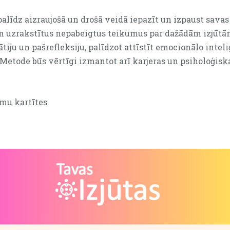
palīdz aizraujošā un drošā veidā
iepazīt un izpaust savas
tēm uzrakstītus nepabeigtus teikumus par dažādām izjūt
iju un pašrefleksiju, palīdzot attīstīt emocionālo inteli
Metode būs vērtīgi izmantot arī karjeras un psiholoģiska
umu kartītes