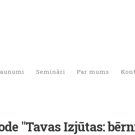
Jaunumi
Semināri
Par mums
Kont
de "Tavas Izjūtas: bēr